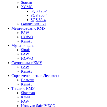
Soosan
XCMG
SQS 125-4
SQS 300-4
SQS 68-4
Галичанин 150
Металловозы с КМУ
FAW
HOWO
КамАЗ
Мультилифты
Sitrak
FAW
HOWO
Самосвалы с КМУ
FAW
КамАЗ
Сортиментовозы и Лесовозы
Велмаш
КамАЗ
Тягачи с КМУ
Shacman
КамАЗ
FAW
Hongyan Saic IVECO