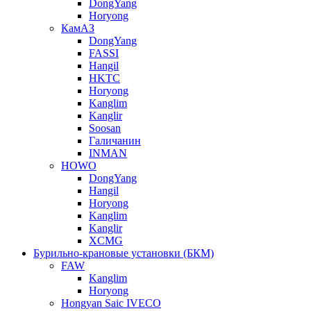
DongYang
Horyong
КамАЗ
DongYang
FASSI
Hangil
HKTC
Horyong
Kanglim
Kanglir
Soosan
Галичанин
INMAN
HOWO
DongYang
Hangil
Horyong
Kanglim
Kanglir
XCMG
Бурильно-крановые установки (БКМ)
FAW
Kanglim
Horyong
Hongyan Saic IVECO