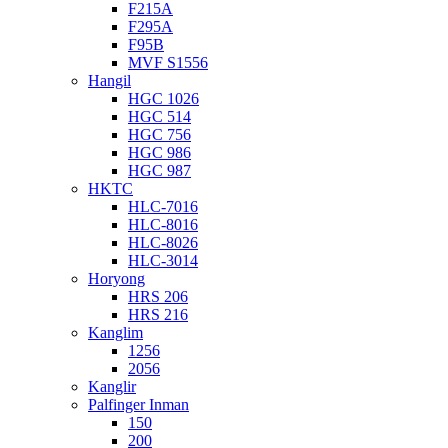
F215A
F295A
F95B
MVF S1556
Hangil
HGC 1026
HGC 514
HGC 756
HGC 986
HGC 987
HKTC
HLC-7016
HLC-8016
HLC-8026
HLC-3014
Horyong
HRS 206
HRS 216
Kanglim
1256
2056
Kanglir
Palfinger Inman
150
200