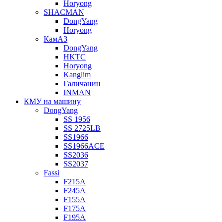
Horyong
SHACMAN
DongYang
Horyong
КамАЗ
DongYang
HKTC
Horyong
Kanglim
Галичанин
INMAN
КМУ на машину
DongYang
SS 1956
SS 2725LB
SS1966
SS1966ACE
SS2036
SS2037
Fassi
F215A
F245A
F155A
F175A
F195A