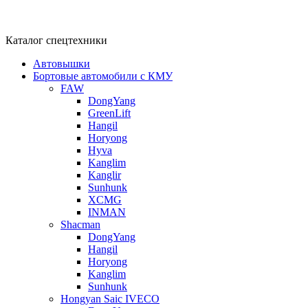
Каталог спецтехники
Автовышки
Бортовые автомобили с КМУ
FAW
DongYang
GreenLift
Hangil
Horyong
Hyva
Kanglim
Kanglir
Sunhunk
XCMG
INMAN
Shacman
DongYang
Hangil
Horyong
Kanglim
Sunhunk
Hongyan Saic IVECO