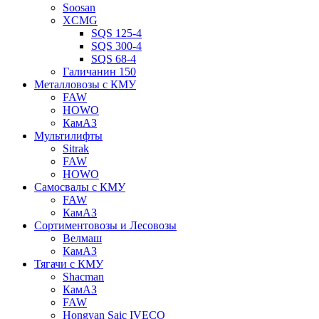
Soosan
XCMG
SQS 125-4
SQS 300-4
SQS 68-4
Галичанин 150
Металловозы с КМУ
FAW
HOWO
КамАЗ
Мультилифты
Sitrak
FAW
HOWO
Самосвалы с КМУ
FAW
КамАЗ
Сортиментовозы и Лесовозы
Велмаш
КамАЗ
Тягачи с КМУ
Shacman
КамАЗ
FAW
Hongyan Saic IVECO