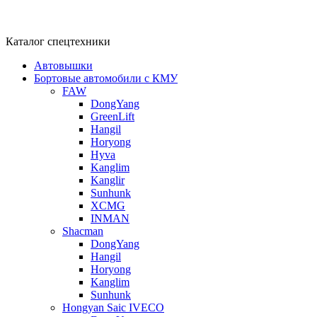
Каталог спецтехники
Автовышки
Бортовые автомобили с КМУ
FAW
DongYang
GreenLift
Hangil
Horyong
Hyva
Kanglim
Kanglir
Sunhunk
XCMG
INMAN
Shacman
DongYang
Hangil
Horyong
Kanglim
Sunhunk
Hongyan Saic IVECO