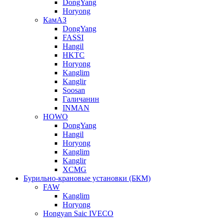
DongYang
Horyong
КамАЗ
DongYang
FASSI
Hangil
HKTC
Horyong
Kanglim
Kanglir
Soosan
Галичанин
INMAN
HOWO
DongYang
Hangil
Horyong
Kanglim
Kanglir
XCMG
Бурильно-крановые установки (БКМ)
FAW
Kanglim
Horyong
Hongyan Saic IVECO