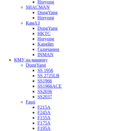
Horyong
SHACMAN
DongYang
Horyong
КамАЗ
DongYang
HKTC
Horyong
Kanglim
Галичанин
INMAN
КМУ на машину
DongYang
SS 1956
SS 2725LB
SS1966
SS1966ACE
SS2036
SS2037
Fassi
F215A
F245A
F155A
F175A
F195A