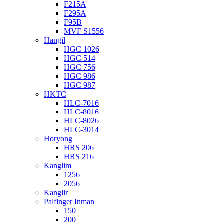
F215A
F295A
F95B
MVF S1556
Hangil
HGC 1026
HGC 514
HGC 756
HGC 986
HGC 987
HKTC
HLC-7016
HLC-8016
HLC-8026
HLC-3014
Horyong
HRS 206
HRS 216
Kanglim
1256
2056
Kanglir
Palfinger Inman
150
200