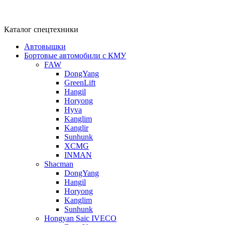
Каталог спецтехники
Автовышки
Бортовые автомобили с КМУ
FAW
DongYang
GreenLift
Hangil
Horyong
Hyva
Kanglim
Kanglir
Sunhunk
XCMG
INMAN
Shacman
DongYang
Hangil
Horyong
Kanglim
Sunhunk
Hongyan Saic IVECO