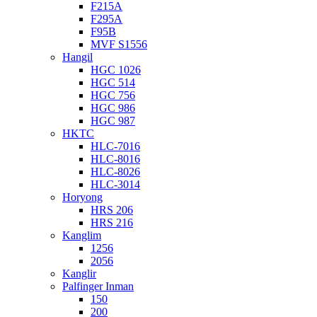
F215A
F295A
F95B
MVF S1556
Hangil
HGC 1026
HGC 514
HGC 756
HGC 986
HGC 987
HKTC
HLC-7016
HLC-8016
HLC-8026
HLC-3014
Horyong
HRS 206
HRS 216
Kanglim
1256
2056
Kanglir
Palfinger Inman
150
200