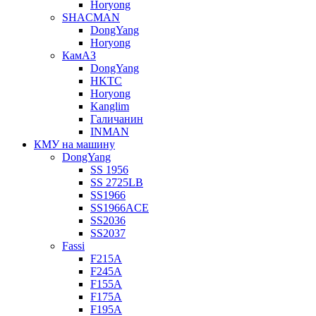
Horyong
SHACMAN
DongYang
Horyong
КамАЗ
DongYang
HKTC
Horyong
Kanglim
Галичанин
INMAN
КМУ на машину
DongYang
SS 1956
SS 2725LB
SS1966
SS1966ACE
SS2036
SS2037
Fassi
F215A
F245A
F155A
F175A
F195A