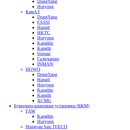
DongYang
Horyong
КамАЗ
DongYang
FASSI
Hangil
HKTC
Horyong
Kanglim
Kanglir
Soosan
Галичанин
INMAN
HOWO
DongYang
Hangil
Horyong
Kanglim
Kanglir
XCMG
Бурильно-крановые установки (БКМ)
FAW
Kanglim
Horyong
Hongyan Saic IVECO