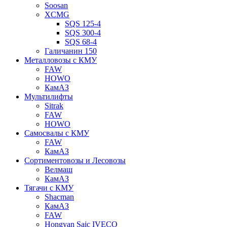
Soosan
XCMG
SQS 125-4
SQS 300-4
SQS 68-4
Галичанин 150
Металловозы с КМУ
FAW
HOWO
КамАЗ
Мультилифты
Sitrak
FAW
HOWO
Самосвалы с КМУ
FAW
КамАЗ
Сортиментовозы и Лесовозы
Велмаш
КамАЗ
Тягачи с КМУ
Shacman
КамАЗ
FAW
Hongyan Saic IVECO