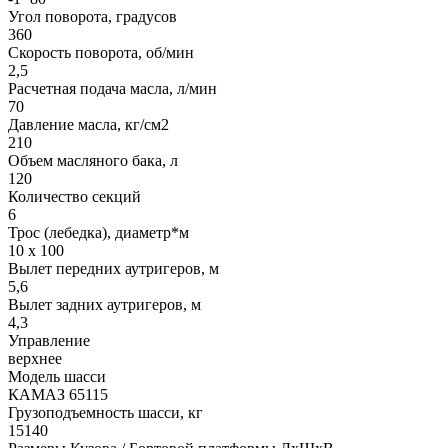
Угол поворота, градусов
360
Скорость поворота, об/мин
2,5
Расчетная подача масла, л/мин
70
Давление масла, кг/см2
210
Объем масляного бака, л
120
Количество секций
6
Трос (лебедка), диаметр*м
10 х 100
Вылет передних аутригеров, м
5,6
Вылет задних аутригеров, м
4,3
Управление
верхнее
Модель шасси
КАМАЗ 65115
Грузоподъемность шасси, кг
15140