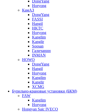
DongYang
Horyong
КамАЗ
DongYang
FASSI
Hangil
HKTC
Horyong
Kanglim
Kanglir
Soosan
Галичанин
INMAN
HOWO
DongYang
Hangil
Horyong
Kanglim
Kanglir
XCMG
Бурильно-крановые установки (БКМ)
FAW
Kanglim
Horyong
Hongyan Saic IVECO