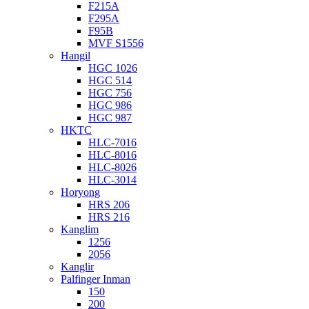
F215A
F295A
F95B
MVF S1556
Hangil
HGC 1026
HGC 514
HGC 756
HGC 986
HGC 987
HKTC
HLC-7016
HLC-8016
HLC-8026
HLC-3014
Horyong
HRS 206
HRS 216
Kanglim
1256
2056
Kanglir
Palfinger Inman
150
200