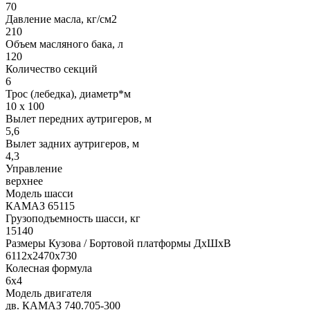
70
Давление масла, кг/см2
210
Объем масляного бака, л
120
Количество секций
6
Трос (лебедка), диаметр*м
10 х 100
Вылет передних аутригеров, м
5,6
Вылет задних аутригеров, м
4,3
Управление
верхнее
Модель шасси
КАМАЗ 65115
Грузоподъемность шасси, кг
15140
Размеры Кузова / Бортовой платформы ДxШxВ
6112x2470x730
Колесная формула
6x4
Модель двигателя
дв. КАМАЗ 740.705-300