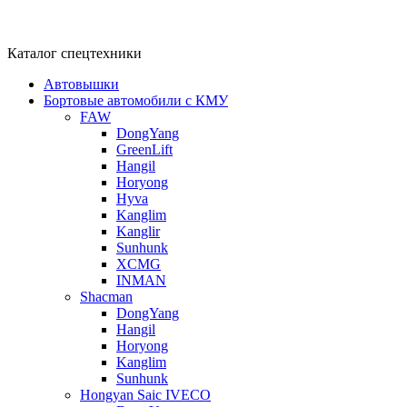
Каталог спецтехники
Автовышки
Бортовые автомобили с КМУ
FAW
DongYang
GreenLift
Hangil
Horyong
Hyva
Kanglim
Kanglir
Sunhunk
XCMG
INMAN
Shacman
DongYang
Hangil
Horyong
Kanglim
Sunhunk
Hongyan Saic IVECO