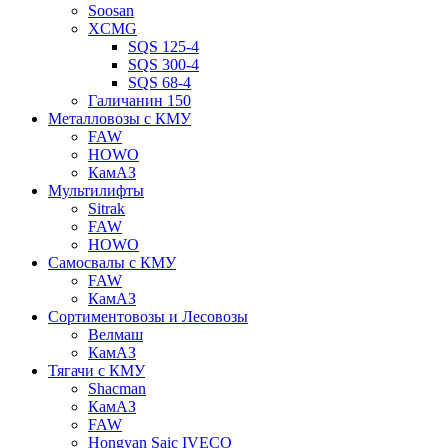
Soosan
XCMG
SQS 125-4
SQS 300-4
SQS 68-4
Галичанин 150
Металловозы с КМУ
FAW
HOWO
КамАЗ
Мультилифты
Sitrak
FAW
HOWO
Самосвалы с КМУ
FAW
КамАЗ
Сортиментовозы и Лесовозы
Велмаш
КамАЗ
Тягачи с КМУ
Shacman
КамАЗ
FAW
Hongyan Saic IVECO