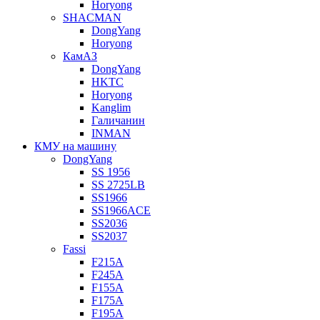
Horyong
SHACMAN
DongYang
Horyong
КамАЗ
DongYang
HKTC
Horyong
Kanglim
Галичанин
INMAN
КМУ на машину
DongYang
SS 1956
SS 2725LB
SS1966
SS1966ACE
SS2036
SS2037
Fassi
F215A
F245A
F155A
F175A
F195A