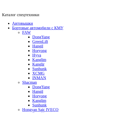
Каталог спецтехники
Автовышки
Бортовые автомобили с КМУ
FAW
DongYang
GreenLift
Hangil
Horyong
Hyva
Kanglim
Kanglir
Sunhunk
XCMG
INMAN
Shacman
DongYang
Hangil
Horyong
Kanglim
Sunhunk
Hongyan Saic IVECO