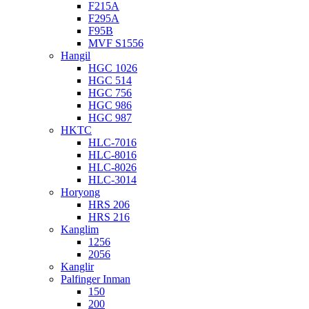
F215A
F295A
F95B
MVF S1556
Hangil
HGC 1026
HGC 514
HGC 756
HGC 986
HGC 987
HKTC
HLC-7016
HLC-8016
HLC-8026
HLC-3014
Horyong
HRS 206
HRS 216
Kanglim
1256
2056
Kanglir
Palfinger Inman
150
200