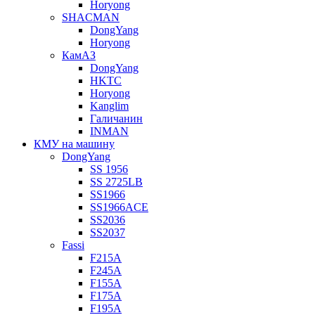
Horyong
SHACMAN
DongYang
Horyong
КамАЗ
DongYang
HKTC
Horyong
Kanglim
Галичанин
INMAN
КМУ на машину
DongYang
SS 1956
SS 2725LB
SS1966
SS1966ACE
SS2036
SS2037
Fassi
F215A
F245A
F155A
F175A
F195A