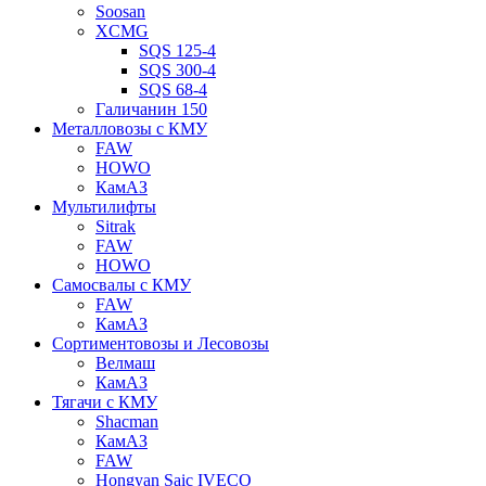
Soosan
XCMG
SQS 125-4
SQS 300-4
SQS 68-4
Галичанин 150
Металловозы с КМУ
FAW
HOWO
КамАЗ
Мультилифты
Sitrak
FAW
HOWO
Самосвалы с КМУ
FAW
КамАЗ
Сортиментовозы и Лесовозы
Велмаш
КамАЗ
Тягачи с КМУ
Shacman
КамАЗ
FAW
Hongyan Saic IVECO