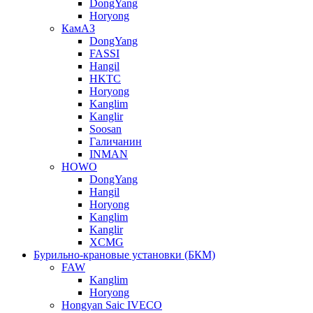
DongYang
Horyong
КамАЗ
DongYang
FASSI
Hangil
HKTC
Horyong
Kanglim
Kanglir
Soosan
Галичанин
INMAN
HOWO
DongYang
Hangil
Horyong
Kanglim
Kanglir
XCMG
Бурильно-крановые установки (БКМ)
FAW
Kanglim
Horyong
Hongyan Saic IVECO