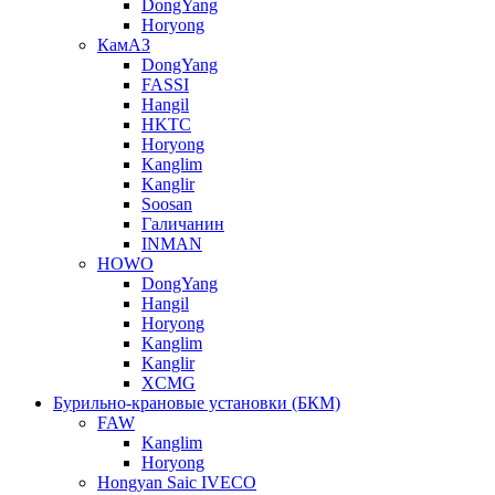
DongYang
Horyong
КамАЗ
DongYang
FASSI
Hangil
HKTC
Horyong
Kanglim
Kanglir
Soosan
Галичанин
INMAN
HOWO
DongYang
Hangil
Horyong
Kanglim
Kanglir
XCMG
Бурильно-крановые установки (БКМ)
FAW
Kanglim
Horyong
Hongyan Saic IVECO