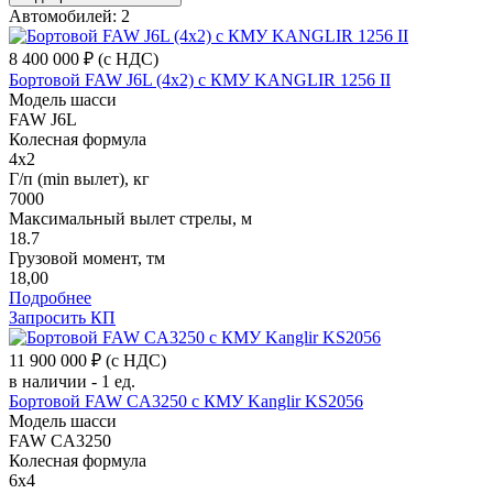
Автомобилей: 2
8 400 000 ₽
(с НДС)
Бортовой FAW J6L (4x2) с КМУ KANGLIR 1256 II
Модель шасси
FAW J6L
Колесная формула
4x2
Г/п (min вылет), кг
7000
Максимальный вылет стрелы, м
18.7
Грузовой момент, тм
18,00
Подробнее
Запросить КП
11 900 000 ₽
(с НДС)
в наличии - 1 ед.
Бортовой FAW CA3250 с КМУ Kanglir KS2056
Модель шасси
FAW CA3250
Колесная формула
6x4