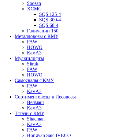
Soosan
XCMG
SQS 125-4
SQS 300-4
SQS 68-4
Галичанин 150
Металловозы с КМУ
FAW
HOWO
КамАЗ
Мультилифты
Sitrak
FAW
HOWO
Самосвалы с КМУ
FAW
КамАЗ
Сортиментовозы и Лесовозы
Велмаш
КамАЗ
Тягачи с КМУ
Shacman
КамАЗ
FAW
Hongyan Saic IVECO