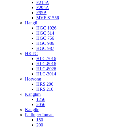
F215A
F295A
F95B
MVF S1556
Hangil
HGC 1026
HGC 514
HGC 756
HGC 986
HGC 987
HKTC
HLC-7016
HLC-8016
HLC-8026
HLC-3014
Horyong
HRS 206
HRS 216
Kanglim
1256
2056
Kanglir
Palfinger Inman
150
200