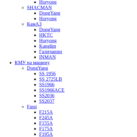
Horyong
SHACMAN
DongYang
Horyong
КамАЗ
DongYang
HKTC
Horyong
Kanglim
Галичанин
INMAN
КМУ на машину
DongYang
SS 1956
SS 2725LB
SS1966
SS1966ACE
SS2036
SS2037
Fassi
F215A
F245A
F155A
F175A
F195A