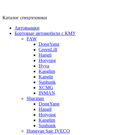
Каталог спецтехники
Автовышки
Бортовые автомобили с КМУ
FAW
DongYang
GreenLift
Hangil
Horyong
Hyva
Kanglim
Kanglir
Sunhunk
XCMG
INMAN
Shacman
DongYang
Hangil
Horyong
Kanglim
Sunhunk
Hongyan Saic IVECO