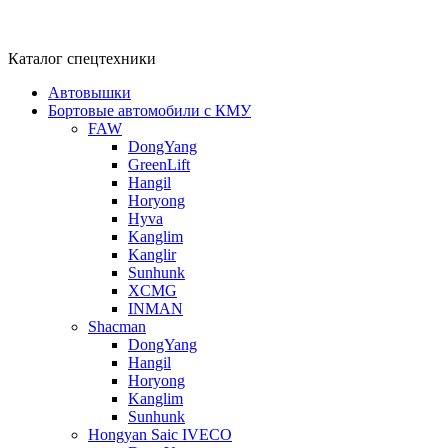
Каталог спецтехники
Автовышки
Бортовые автомобили с КМУ
FAW
DongYang
GreenLift
Hangil
Horyong
Hyva
Kanglim
Kanglir
Sunhunk
XCMG
INMAN
Shacman
DongYang
Hangil
Horyong
Kanglim
Sunhunk
Hongyan Saic IVECO