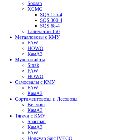
Soosan
XCMG
SQS 125-4
SQS 300-4
SQS 68-4
Галичанин 150
Металловозы с КМУ
FAW
HOWO
КамАЗ
Мультилифты
Sitrak
FAW
HOWO
Самосвалы с КМУ
FAW
КамАЗ
Сортиментовозы и Лесовозы
Велмаш
КамАЗ
Тягачи с КМУ
Shacman
КамАЗ
FAW
Hongyan Saic IVECO