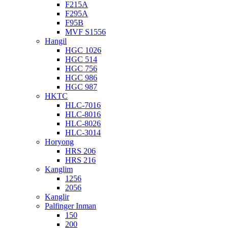
F215A
F295A
F95B
MVF S1556
Hangil
HGC 1026
HGC 514
HGC 756
HGC 986
HGC 987
HKTC
HLC-7016
HLC-8016
HLC-8026
HLC-3014
Horyong
HRS 206
HRS 216
Kanglim
1256
2056
Kanglir
Palfinger Inman
150
200