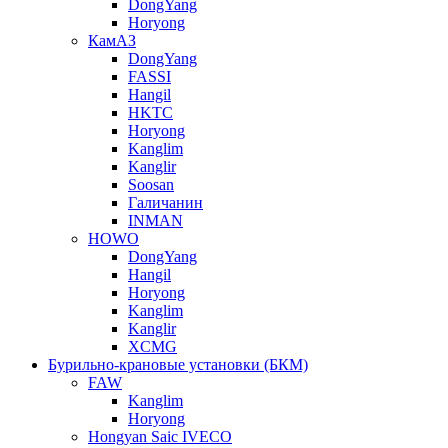
DongYang
Horyong
КамАЗ
DongYang
FASSI
Hangil
HKTC
Horyong
Kanglim
Kanglir
Soosan
Галичанин
INMAN
HOWO
DongYang
Hangil
Horyong
Kanglim
Kanglir
XCMG
Бурильно-крановые установки (БКМ)
FAW
Kanglim
Horyong
Hongyan Saic IVECO