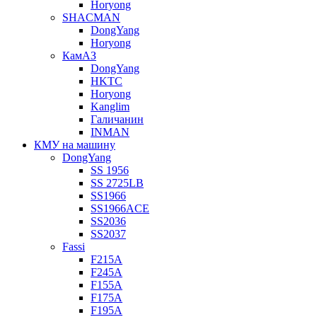
Horyong
SHACMAN
DongYang
Horyong
КамАЗ
DongYang
HKTC
Horyong
Kanglim
Галичанин
INMAN
КМУ на машину
DongYang
SS 1956
SS 2725LB
SS1966
SS1966ACE
SS2036
SS2037
Fassi
F215A
F245A
F155A
F175A
F195A