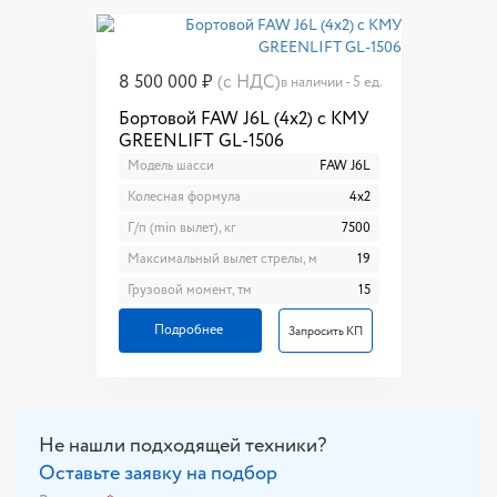
8 500 000 ₽
(с НДС)
в наличии - 5 ед.
Бортовой FAW J6L (4x2) с КМУ
GREENLIFT GL-1506
Модель шасси
FAW J6L
Колесная формула
4x2
Г/п (min вылет), кг
7500
Максимальный вылет стрелы, м
19
Грузовой момент, тм
15
Подробнее
Запросить КП
Не нашли подходящей техники?
Оставьте заявку на подбор