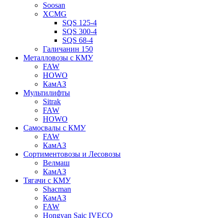
Soosan
XCMG
SQS 125-4
SQS 300-4
SQS 68-4
Галичанин 150
Металловозы с КМУ
FAW
HOWO
КамАЗ
Мультилифты
Sitrak
FAW
HOWO
Самосвалы с КМУ
FAW
КамАЗ
Сортиментовозы и Лесовозы
Велмаш
КамАЗ
Тягачи с КМУ
Shacman
КамАЗ
FAW
Hongyan Saic IVECO