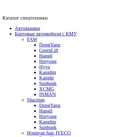
Каталог спецтехники
Автовышки
Бортовые автомобили с КМУ
FAW
DongYang
GreenLift
Hangil
Horyong
Hyva
Kanglim
Kanglir
Sunhunk
XCMG
INMAN
Shacman
DongYang
Hangil
Horyong
Kanglim
Sunhunk
Hongyan Saic IVECO