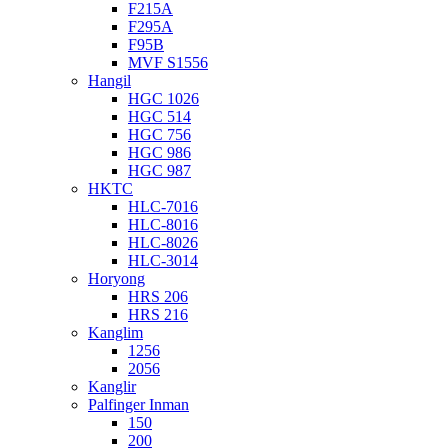
F215A
F295A
F95B
MVF S1556
Hangil
HGC 1026
HGC 514
HGC 756
HGC 986
HGC 987
HKTC
HLC-7016
HLC-8016
HLC-8026
HLC-3014
Horyong
HRS 206
HRS 216
Kanglim
1256
2056
Kanglir
Palfinger Inman
150
200