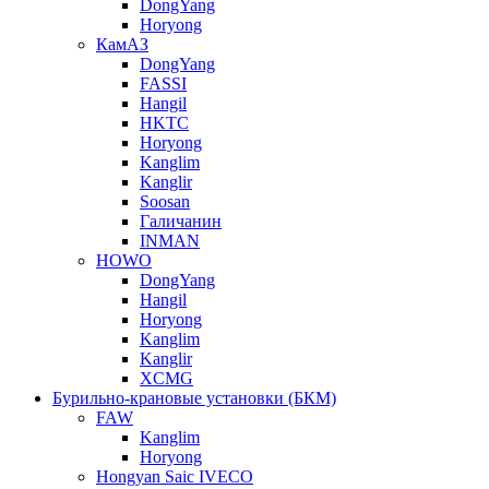
DongYang
Horyong
КамАЗ
DongYang
FASSI
Hangil
HKTC
Horyong
Kanglim
Kanglir
Soosan
Галичанин
INMAN
HOWO
DongYang
Hangil
Horyong
Kanglim
Kanglir
XCMG
Бурильно-крановые установки (БКМ)
FAW
Kanglim
Horyong
Hongyan Saic IVECO