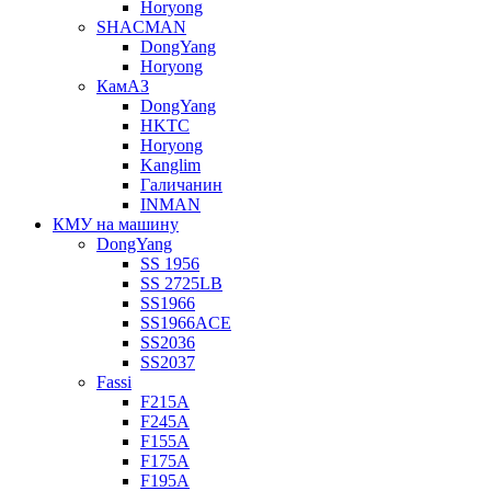
Horyong
SHACMAN
DongYang
Horyong
КамАЗ
DongYang
HKTC
Horyong
Kanglim
Галичанин
INMAN
КМУ на машину
DongYang
SS 1956
SS 2725LB
SS1966
SS1966ACE
SS2036
SS2037
Fassi
F215A
F245A
F155A
F175A
F195A