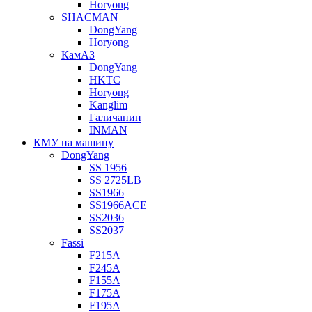
Horyong
SHACMAN
DongYang
Horyong
КамАЗ
DongYang
HKTC
Horyong
Kanglim
Галичанин
INMAN
КМУ на машину
DongYang
SS 1956
SS 2725LB
SS1966
SS1966ACE
SS2036
SS2037
Fassi
F215A
F245A
F155A
F175A
F195A