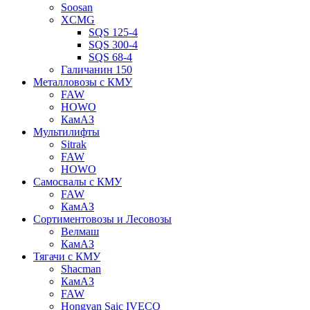
Soosan
XCMG
SQS 125-4
SQS 300-4
SQS 68-4
Галичанин 150
Металловозы с КМУ
FAW
HOWO
КамАЗ
Мультилифты
Sitrak
FAW
HOWO
Самосвалы с КМУ
FAW
КамАЗ
Сортиментовозы и Лесовозы
Велмаш
КамАЗ
Тягачи с КМУ
Shacman
КамАЗ
FAW
Hongyan Saic IVECO