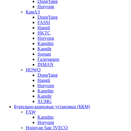
DongYang
Horyong
КамАЗ
DongYang
FASSI
Hangil
HKTC
Horyong
Kanglim
Kanglir
Soosan
Галичанин
INMAN
HOWO
DongYang
Hangil
Horyong
Kanglim
Kanglir
XCMG
Бурильно-крановые установки (БКМ)
FAW
Kanglim
Horyong
Hongyan Saic IVECO