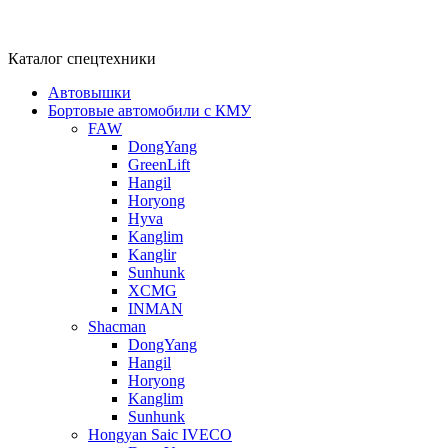
Каталог спецтехники
Автовышки
Бортовые автомобили с КМУ
FAW
DongYang
GreenLift
Hangil
Horyong
Hyva
Kanglim
Kanglir
Sunhunk
XCMG
INMAN
Shacman
DongYang
Hangil
Horyong
Kanglim
Sunhunk
Hongyan Saic IVECO