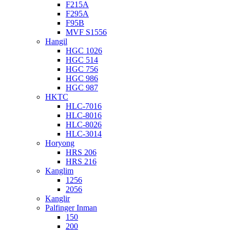
F215A
F295A
F95B
MVF S1556
Hangil
HGC 1026
HGC 514
HGC 756
HGC 986
HGC 987
HKTC
HLC-7016
HLC-8016
HLC-8026
HLC-3014
Horyong
HRS 206
HRS 216
Kanglim
1256
2056
Kanglir
Palfinger Inman
150
200