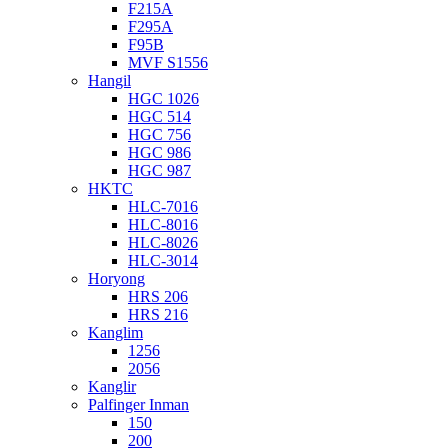
F215A
F295A
F95B
MVF S1556
Hangil
HGC 1026
HGC 514
HGC 756
HGC 986
HGC 987
HKTC
HLC-7016
HLC-8016
HLC-8026
HLC-3014
Horyong
HRS 206
HRS 216
Kanglim
1256
2056
Kanglir
Palfinger Inman
150
200