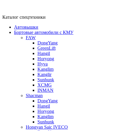
Каталог спецтехники
Автовышки
Бортовые автомобили с КМУ
FAW
DongYang
GreenLift
Hangil
Horyong
Hyva
Kanglim
Kanglir
Sunhunk
XCMG
INMAN
Shacman
DongYang
Hangil
Horyong
Kanglim
Sunhunk
Hongyan Saic IVECO