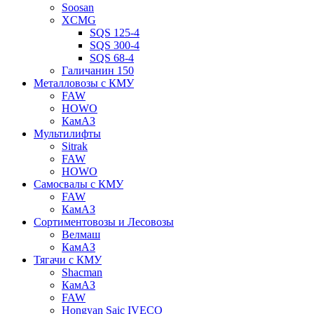
Soosan
XCMG
SQS 125-4
SQS 300-4
SQS 68-4
Галичанин 150
Металловозы с КМУ
FAW
HOWO
КамАЗ
Мультилифты
Sitrak
FAW
HOWO
Самосвалы с КМУ
FAW
КамАЗ
Сортиментовозы и Лесовозы
Велмаш
КамАЗ
Тягачи с КМУ
Shacman
КамАЗ
FAW
Hongyan Saic IVECO