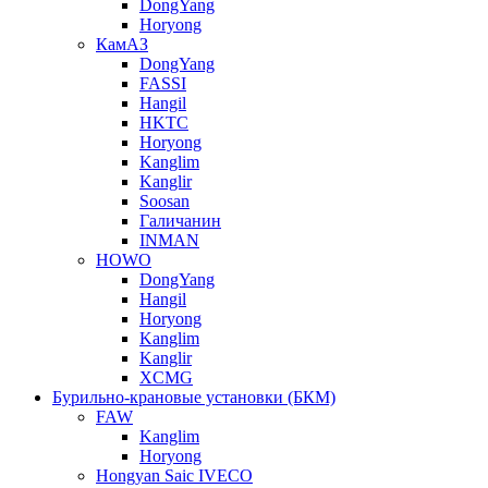
DongYang
Horyong
КамАЗ
DongYang
FASSI
Hangil
HKTC
Horyong
Kanglim
Kanglir
Soosan
Галичанин
INMAN
HOWO
DongYang
Hangil
Horyong
Kanglim
Kanglir
XCMG
Бурильно-крановые установки (БКМ)
FAW
Kanglim
Horyong
Hongyan Saic IVECO