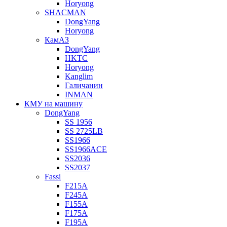
Horyong
SHACMAN
DongYang
Horyong
КамАЗ
DongYang
HKTC
Horyong
Kanglim
Галичанин
INMAN
КМУ на машину
DongYang
SS 1956
SS 2725LB
SS1966
SS1966ACE
SS2036
SS2037
Fassi
F215A
F245A
F155A
F175A
F195A