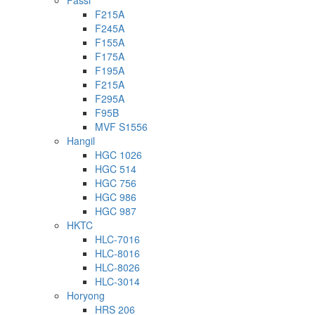
Fassi
F215A
F245A
F155A
F175A
F195A
F215A
F295A
F95B
MVF S1556
Hangil
HGC 1026
HGC 514
HGC 756
HGC 986
HGC 987
HKTC
HLC-7016
HLC-8016
HLC-8026
HLC-3014
Horyong
HRS 206