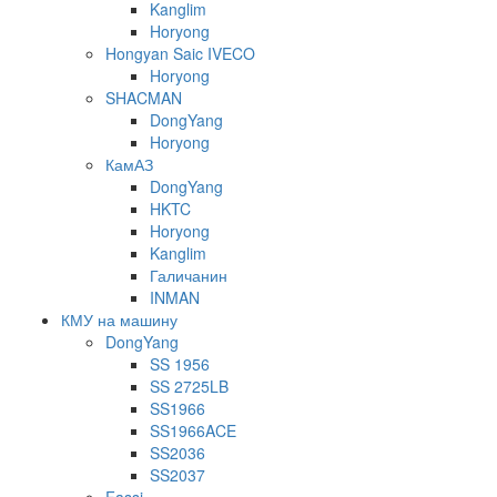
Kanglim
Horyong
Hongyan Saic IVECO
Horyong
SHACMAN
DongYang
Horyong
КамАЗ
DongYang
HKTC
Horyong
Kanglim
Галичанин
INMAN
КМУ на машину
DongYang
SS 1956
SS 2725LB
SS1966
SS1966ACE
SS2036
SS2037