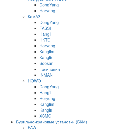
DongYang
Horyong
КамАЗ
DongYang
FASSI
Hangil
HKTC
Horyong
Kanglim
Kanglir
Soosan
Галичанин
INMAN
HOWO
DongYang
Hangil
Horyong
Kanglim
Kanglir
XCMG
Бурильно-крановые установки (БКМ)
FAW