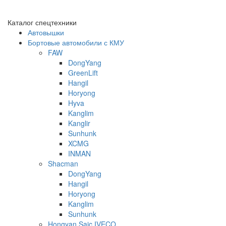
Каталог спецтехники
Автовышки
Бортовые автомобили с КМУ
FAW
DongYang
GreenLift
Hangil
Horyong
Hyva
Kanglim
Kanglir
Sunhunk
XCMG
INMAN
Shacman
DongYang
Hangil
Horyong
Kanglim
Sunhunk
Hongyan Saic IVECO