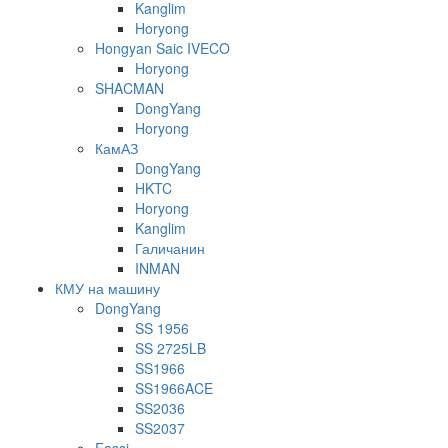
Kanglim
Horyong
Hongyan Saic IVECO
Horyong
SHACMAN
DongYang
Horyong
КамАЗ
DongYang
HKTC
Horyong
Kanglim
Галичанин
INMAN
КМУ на машину
DongYang
SS 1956
SS 2725LB
SS1966
SS1966ACE
SS2036
SS2037