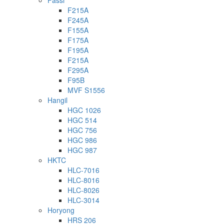
Fassi
F215A
F245A
F155A
F175A
F195A
F215A
F295A
F95B
MVF S1556
Hangil
HGC 1026
HGC 514
HGC 756
HGC 986
HGC 987
HKTC
HLC-7016
HLC-8016
HLC-8026
HLC-3014
Horyong
HRS 206