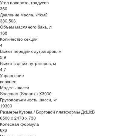
Угол поворота, градусов
360
Давление масла, кг/см2
336,506
Объем масляного бака, л
168
Количество секций
4
Вылет передних аутригеров, м
5,9
Вылет задних аутригеров, м
4,7
Управление
верхнее
Модель шасси
Shacman (Shaanxi) X3000
Грузоподъемность шасси, кг
19300
Размеры Кузова / Бортовой платформы ДxШxВ
6500 х 2470 х 730
Колесная формула
6x6