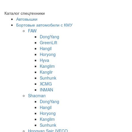
Каталог спецтехники
Автовышки
Бортовые автомобили с КМУ
FAW
DongYang
GreenLift
Hangil
Horyong
Hyva
Kanglim
Kanglir
Sunhunk
XCMG
INMAN
Shacman
DongYang
Hangil
Horyong
Kanglim
Sunhunk
Hongyan Saic IVECO