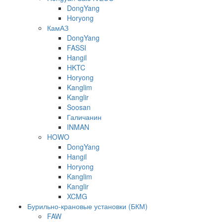
DongYang
Horyong
КамАЗ
DongYang
FASSI
Hangil
HKTC
Horyong
Kanglim
Kanglir
Soosan
Галичанин
INMAN
HOWO
DongYang
Hangil
Horyong
Kanglim
Kanglir
XCMG
Бурильно-крановые установки (БКМ)
FAW