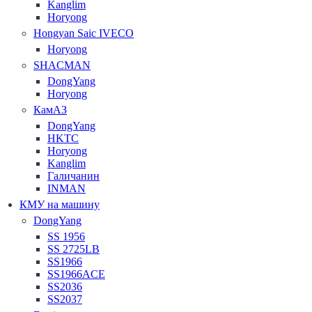
Kanglim
Horyong
Hongyan Saic IVECO
Horyong
SHACMAN
DongYang
Horyong
КамАЗ
DongYang
HKTC
Horyong
Kanglim
Галичанин
INMAN
КМУ на машину
DongYang
SS 1956
SS 2725LB
SS1966
SS1966ACE
SS2036
SS2037