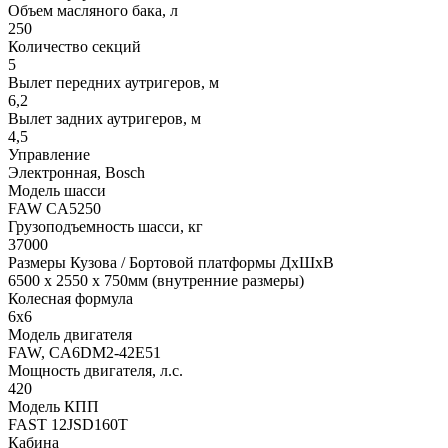
Объем масляного бака, л
250
Количество секций
5
Вылет передних аутригеров, м
6,2
Вылет задних аутригеров, м
4,5
Управление
Электронная, Bosch
Модель шасси
FAW CA5250
Грузоподъемность шасси, кг
37000
Размеры Кузова / Бортовой платформы ДxШxВ
6500 х 2550 x 750мм (внутренние размеры)
Колесная формула
6x6
Модель двигателя
FAW, CA6DM2-42E51
Мощность двигателя, л.с.
420
Модель КПП
FAST 12JSD160T
Кабина