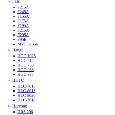
Fassi
F215A
F245A
F155A
F175A
F195A
F215A
F295A
F95B
MVF S1556
Hangil
HGC 1026
HGC 514
HGC 756
HGC 986
HGC 987
HKTC
HLC-7016
HLC-8016
HLC-8026
HLC-3014
Horyong
HRS 206