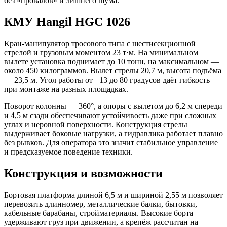
без «провалов» и лишнего шума.
КМУ Hangil HGC 1026
Кран-манипулятор тросового типа с шестисекционной
стрелой и грузовым моментом 23 т·м. На минимальном
вылете установка поднимает до 10 тонн, на максимальном —
около 450 килограммов. Вылет стрелы 20,7 м, высота подъёма
— 23,5 м. Угол работы от −13 до 80 градусов даёт гибкость
при монтаже на разных площадках.
Поворот колонны — 360°, а опоры с вылетом до 6,2 м спереди
и 4,5 м сзади обеспечивают устойчивость даже при сложных
углах и неровной поверхности. Конструкция стрелы
выдерживает боковые нагрузки, а гидравлика работает плавно
без рывков. Для оператора это значит стабильное управление
и предсказуемое поведение техники.
Конструкция и возможности
Бортовая платформа длиной 6,5 м и шириной 2,55 м позволяет
перевозить длинномер, металлические балки, бытовки,
кабельные барабаны, стройматериалы. Высокие борта
удерживают груз при движении, а крепёж рассчитан на