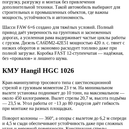
погрузку, разгрузку и монтаж без привлечения
дополнительной техники. Такой автомобиль выбирают для
строительных и промышленных объектов, где важны
мощность, устойчивость и автономность.
Шасси FAW 6×6 создано для тяжёлых условий. Полный
привод даёт уверенность на грунтовых и заснеженных
дорогах, а усиленная рама выдерживает частые циклы работы
с грузом. Дизель CA6DM2-42E51 мощностью 420 л. с. тянет с
низких оборотов и экономно расходует топливо даже при
полной загрузке. Коробка FAST 12-ступенчатая — надёжная,
без «провалов» и лишнего шума.
КМУ Hangil HGC 1026
Кран-манипулятор тросового типа с шестисекционной
стрелой и грузовым моментом 23 т·м. На минимальном
вылете установка поднимает до 10 тонн, на максимальном —
около 450 килограммов. Вылет стрелы 20,7 м, высота подъёма
— 23,5 м. Угол работы от −13 до 80 градусов даёт гибкость
при монтаже на разных площадках.
Поворот колонны — 360°, а опоры с вылетом до 6,2 м спереди
и 4,5 м сзади обеспечивают устойчивость даже при сложных
углах и неровной поверхности. Конструкция стрелы