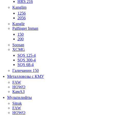
HRS 216
Kanglim
1256
2056
Kanglir
Palfinger Inman
150
200
Soosan
XCMG
SQS 125-4
SQS 300-4
SQS 68-4
Галичанин 150
Металловозы с КМУ
FAW
HOWO
КамАЗ
Мультилифты
Sitrak
FAW
HOWO