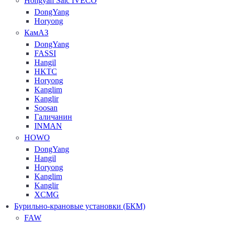
Hongyan Saic IVECO
DongYang
Horyong
КамАЗ
DongYang
FASSI
Hangil
HKTC
Horyong
Kanglim
Kanglir
Soosan
Галичанин
INMAN
HOWO
DongYang
Hangil
Horyong
Kanglim
Kanglir
XCMG
Бурильно-крановые установки (БКМ)
FAW