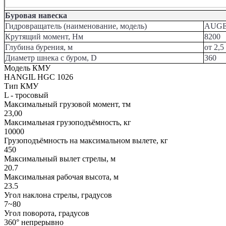
Буровая навеска
Гидровращатель (наименование, модель)
AUGE
Крутящий момент, Нм
8200
Глубина бурения, м
от 2,5
Диаметр шнека с буром, D
360
Модель КМУ
HANGIL HGC 1026
Тип КМУ
L - тросовый
Максимальный грузовой момент, тм
23,00
Максимальная грузоподъёмность, кг
10000
Грузоподъёмность на максимальном вылете, кг
450
Максимальный вылет стрелы, м
20.7
Максимальная рабочая высота, м
23.5
Угол наклона стрелы, градусов
7~80
Угол поворота, градусов
360° непрерывно