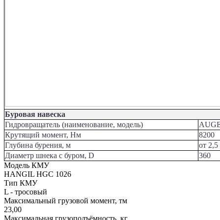
Буровая навеска
Гидровращатель (наименование, модель)
AUGE
Крутящий момент, Нм
8200
Глубина бурения, м
от 2,5
Диаметр шнека с буром, D
360
Модель КМУ
HANGIL HGC 1026
Тип КМУ
L - тросовый
Максимальный грузовой момент, тм
23,00
Максимальная грузоподъёмность, кг