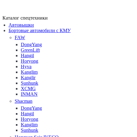
Каталог спецтехники
Автовышки
Бортовые автомобили с КМУ
FAW
DongYang
GreenLift
Hangil
Horyong
Hyva
Kanglim
Kanglir
Sunhunk
XCMG
INMAN
Shacman
DongYang
Hangil
Horyong
Kanglim
Sunhunk