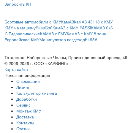
Запросить КП
Бортовые автомобили с КМУ
КамАЗ
КамАЗ 43118 с КМУ
КМУ на машину
Fassi
6x6
КамАЗ с КМУ FASSI
КАМАЗ 6x6
Z-Гидравлические
КАМАЗ с ГМУ
КамАЗ с КМУ 8 тонн
Европейские КМУ
Манипулятор вездеход
F195A
Татарстан, Набережные Челны, Производственный проезд, 49
© 2006-2026 г. ООО «КАРВИНГ»
Карта сайта
Полезная информация
О компании
Лизинг
Калькулятор лизинга
Доработки
Сервис
Монтаж КМУ
Доставка
Контакты
Cтатьи