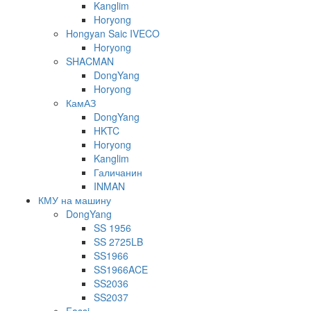
Kanglim
Horyong
Hongyan Saic IVECO
Horyong
SHACMAN
DongYang
Horyong
КамАЗ
DongYang
HKTC
Horyong
Kanglim
Галичанин
INMAN
КМУ на машину
DongYang
SS 1956
SS 2725LB
SS1966
SS1966ACE
SS2036
SS2037