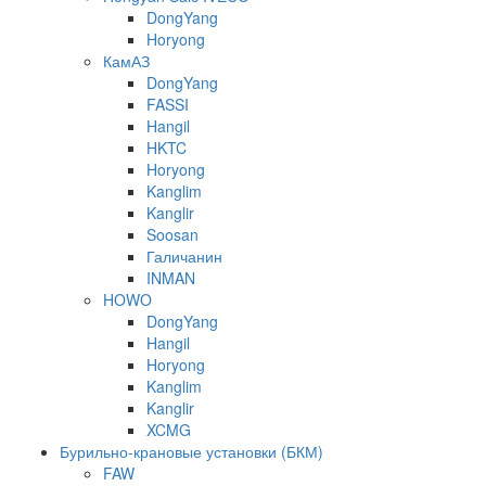
DongYang
Horyong
КамАЗ
DongYang
FASSI
Hangil
HKTC
Horyong
Kanglim
Kanglir
Soosan
Галичанин
INMAN
HOWO
DongYang
Hangil
Horyong
Kanglim
Kanglir
XCMG
Бурильно-крановые установки (БКМ)
FAW