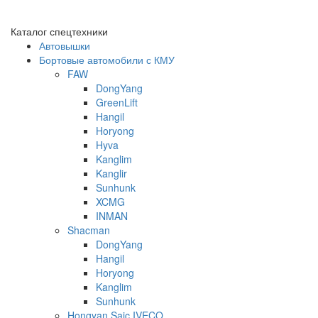
Каталог спецтехники
Автовышки
Бортовые автомобили с КМУ
FAW
DongYang
GreenLift
Hangil
Horyong
Hyva
Kanglim
Kanglir
Sunhunk
XCMG
INMAN
Shacman
DongYang
Hangil
Horyong
Kanglim
Sunhunk
Hongyan Saic IVECO