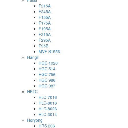
Fassi
F215A
F245A
F155A
F175A
F195A
F215A
F295A
F95B
MVF S1556
Hangil
HGC 1026
HGC 514
HGC 756
HGC 986
HGC 987
HKTC
HLC-7016
HLC-8016
HLC-8026
HLC-3014
Horyong
HRS 206