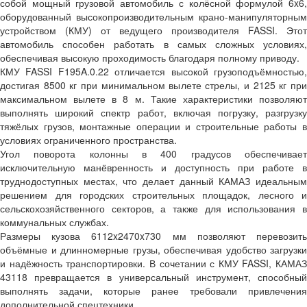
собой мощный грузовой автомобиль с колёсной формулой 6x6,
оборудованный высокопроизводительным крано-манипуляторным
устройством (КМУ) от ведущего производителя FASSI. Этот
автомобиль способен работать в самых сложных условиях,
обеспечивая высокую проходимость благодаря полному приводу.
КМУ FASSI F195A.0.22 отличается высокой грузоподъёмностью,
достигая 8500 кг при минимальном вылете стрелы, и 2125 кг при
максимальном вылете в 8 м. Такие характеристики позволяют
выполнять широкий спектр работ, включая погрузку, разгрузку
тяжёлых грузов, монтажные операции и строительные работы в
условиях ограниченного пространства.
Угол поворота колонны в 400 градусов обеспечивает
исключительную манёвренность и доступность при работе в
труднодоступных местах, что делает данный КАМАЗ идеальным
решением для городских строительных площадок, лесного и
сельскохозяйственного секторов, а также для использования в
коммунальных службах.
Размеры кузова 6112x2470x730 мм позволяют перевозить
объёмные и длинномерные грузы, обеспечивая удобство загрузки
и надёжность транспортировки. В сочетании с КМУ FASSI, КАМАЗ
43118 превращается в универсальный инструмент, способный
выполнять задачи, которые ранее требовали привлечения
дополнительной спецтехники.