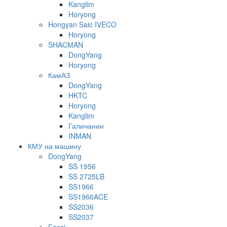
Kanglim
Horyong
Hongyan Saic IVECO
Horyong
SHACMAN
DongYang
Horyong
КамАЗ
DongYang
HKTC
Horyong
Kanglim
Галичанин
INMAN
КМУ на машину
DongYang
SS 1956
SS 2725LB
SS1966
SS1966ACE
SS2036
SS2037