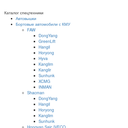
Каталог спецтехники
Автовышки
Бортовые автомобили с КМУ
FAW
DongYang
GreenLift
Hangil
Horyong
Hyva
Kanglim
Kanglir
Sunhunk
XCMG
INMAN
Shacman
DongYang
Hangil
Horyong
Kanglim
Sunhunk
Hongyan Saic IVECO