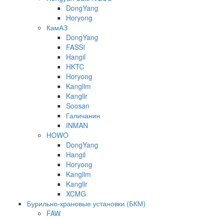
DongYang
Horyong
КамАЗ
DongYang
FASSI
Hangil
HKTC
Horyong
Kanglim
Kanglir
Soosan
Галичанин
INMAN
HOWO
DongYang
Hangil
Horyong
Kanglim
Kanglir
XCMG
Бурильно-крановые установки (БКМ)
FAW