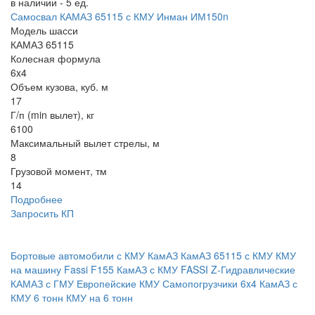
в наличии - 5 ед.
Самосвал КАМАЗ 65115 с КМУ Инман ИМ150n
Модель шасси
КАМАЗ 65115
Колесная формула
6x4
Объем кузова, куб. м
17
Г/п (min вылет), кг
6100
Максимальный вылет стрелы, м
8
Грузовой момент, тм
14
Подробнее
Запросить КП
Бортовые автомобили с КМУ
КамАЗ
КамАЗ 65115 с КМУ
КМУ
на машину
Fassi
F155
КамАЗ с КМУ FASSI
Z-Гидравлические
КАМАЗ с ГМУ
Европейские КМУ
Самопогрузчики
6x4
КамАЗ с
КМУ 6 тонн
КМУ на 6 тонн