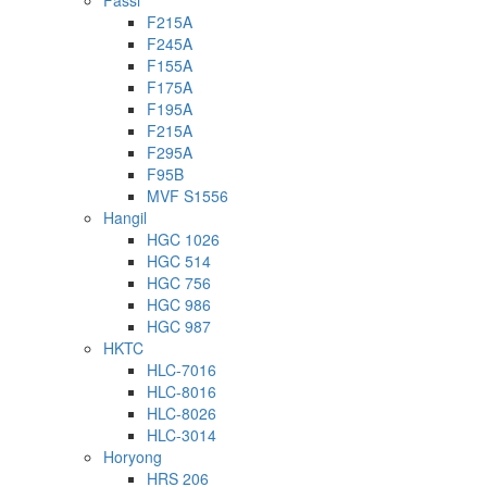
Fassi
F215A
F245A
F155A
F175A
F195A
F215A
F295A
F95B
MVF S1556
Hangil
HGC 1026
HGC 514
HGC 756
HGC 986
HGC 987
HKTC
HLC-7016
HLC-8016
HLC-8026
HLC-3014
Horyong
HRS 206